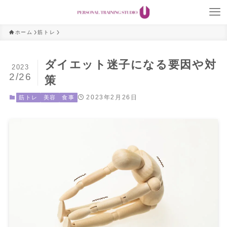
ホーム
筋トレ
ダイエット迷子になる要因や対
2023
2/26
策
2023年2月26日
筋トレ
美容
食事