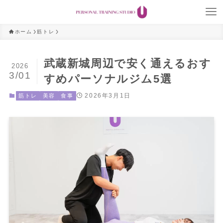
ホーム
筋トレ
武蔵新城周辺で安く通えるおす
2026
3/01
すめパーソナルジム5選
2026年3月1日
筋トレ
美容
食事