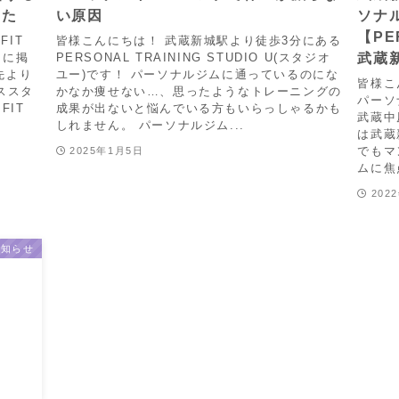
した
い原因
ソナ
【PER
IT
皆様こんにちは！ 武蔵新城駅より徒歩3分にある
武蔵
」に掲
PERSONAL TRAINING STUDIO U(スタジオ
先より
ユー)です！ パーソナルジムに通っているのにな
皆様こ
ススタ
かなか痩せない…、思ったようなトレーニングの
パーソ
FIT
成果が出ないと悩んでいる方もいらっしゃるかも
武蔵中
しれません。 パーソナルジム...
は武蔵
でもマ
2025年1月5日
ムに焦
202
お知らせ