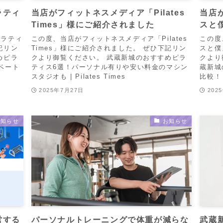
ラティ
当店がフィットネスメディア「Pilates
当店
Times」様にご紹介されました
スと
ピラティ
この度、当店がフィットネスメディア「Pilates
この度
記リン
Times」様にご紹介されました。 ぜひ下記リン
スと僕
めピラ
クより御覧ください。 武蔵新城のおすすめピラ
クより
ベート
ティス6選！パーソナル有りや安い料金のマシン
蔵新城
スタジオも | Pilates Times
比較！
2025年7月27日
202
お知らせ
お知らせ
営する
パーソナルトレーニングで体重が減らな
武蔵