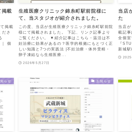
て掲載
生殖医療クリニック錦糸町駅前院様に
当店が
て、当スタジオが紹介されました。
た
にて掲載
この度、当店が生殖医療クリニック錦糸町駅前院
当店が
くださ
様にて掲載されました。 下記、リンク記事より
載記事
る
ご覧ください。 ▼紹介記事はこちら・温活は不
全個室
｜ 個
妊治療に効果があるの？医学的根拠にもとづく正
『STU
しい知識と7つの実践法 |不妊治療・体外受精・
新城駅
卵子凍結なら生殖医療...
202
2026年5月27日
お知らせ
お知らせ