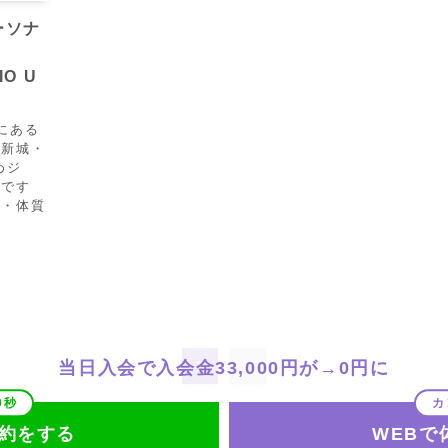
ーソナ
IO U
にある
蔵新城・
めジ
速です
型・体質
1
2
当日入会で入会金33,000円が→0円に
予約をする
WEBで